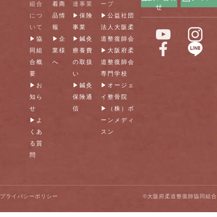
組合
着商
連事業
ープ
せ
につ
品情
▶保険
▶公益社団
いて
報
事業
法人大阪柔
▶協
▶企
▶鍼灸
道整復師会
同組
業様
療養費
▶大阪府柔
合概
へ
の取扱
道整復師会
要
い
専門学校
▶お
▶鍼灸
▶オージェ
知ら
保険通
イ整骨院
せ
信
▶（株）ボ
▶よ
ーンメディ
くあ
スン
る質
問
プライバシーポリシー
©大阪府柔道整復師協同組合