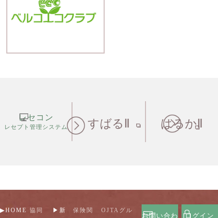
レセコン
すばるⅡ
はるかⅡ
レセプト管理システム
▶HOME
協同
▶新
保険関
OJTAグル
お問い合わ
ログイン